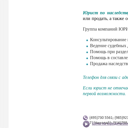
Юрист по наследств
или продать, а также 
Группа компаний ЮРИ
Консультирование 
Ведение судебных 
Помощь при раздел
Помощь в составле
Продажа наследств
Телефон для связи с а
Если юрист не отвечае
первой возможности.
(495)730 5561; (985)92
71(Николай); (916)798
Цены на юридически