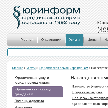
Юрид
(49
c 10.00 до 18.00
Главная
О компании
Услуги
Цены
Н
Главная
>
Услуги
>
Юридическая помощь гражданам
>
Наследстве
Наследственны
Юридические услуги
юридическим лицам
Банкротство физических
Юридическая помощь
Продажа наследства
гражданам
Не выплачивают зарпла
Помощь адвоката
Cуд по защите прав потр
Налоговое