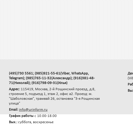
(495)730 5561; (985)921-55-61(Viber, WhatsApp,
Де
Telegram); (985)765-11-32(Александр); (916)381-48-
(Vi
71(Николай); (916)798-09-31(Илья)
Раб
Адрес:
115419, Москва, 2-й Рощинский проезд, д.8,
Вы
строение 5, подъезд 1, этаж 2, офис а2. Проезд: м.
"Шаболовская", трамвай 26, остановка "3-я Рощинская
улица"
Email:
info@urinform.ru
График работы
с 10.00-18.00
Вых.:
суббота, воскресенье