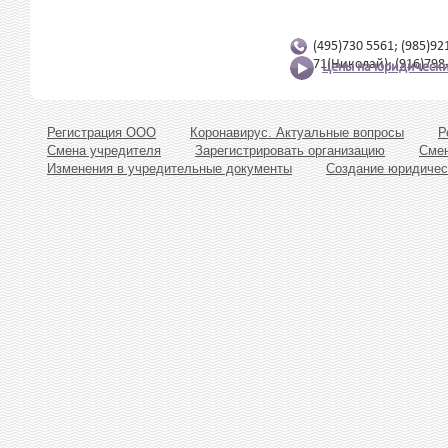
(495)730 5561; (985)92
71(Николай); (916)798
Цены на юридически
Регистрация ООО
Коронавирус. Актуальные вопросы
Р
Смена учредителя
Зарегистрировать организацию
Смен
Изменения в учредительные документы
Создание юридичес