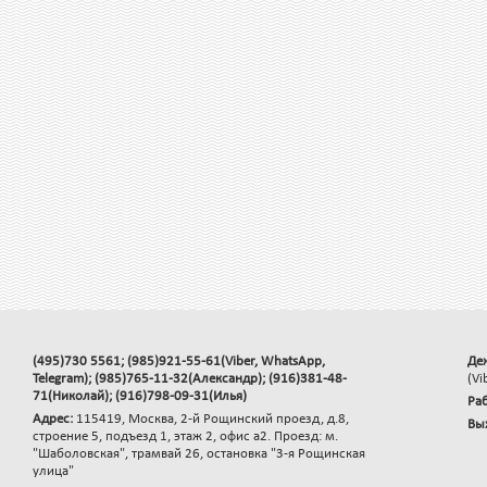
(495)730 5561; (985)921-55-61(Viber, WhatsApp,
Де
Telegram); (985)765-11-32(Александр); (916)381-48-
(Vi
71(Николай); (916)798-09-31(Илья)
Раб
Адрес:
115419, Москва, 2-й Рощинский проезд, д.8,
Вы
строение 5, подъезд 1, этаж 2, офис а2. Проезд: м.
"Шаболовская", трамвай 26, остановка "3-я Рощинская
улица"