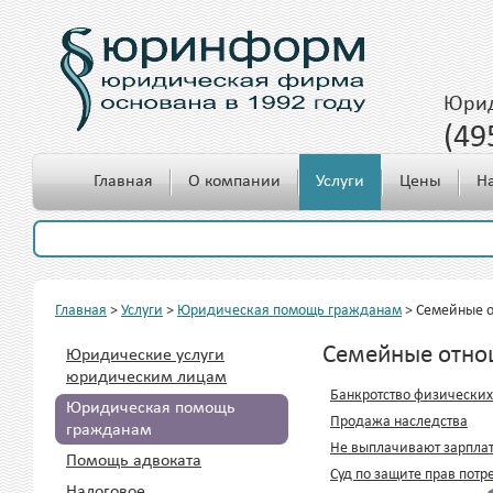
Юрид
(49
c 10.00 до 18.00
Главная
О компании
Услуги
Цены
Н
Главная
>
Услуги
>
Юридическая помощь гражданам
>
Семейные 
Семейные отно
Юридические услуги
юридическим лицам
Банкротство физических
Юридическая помощь
Продажа наследства
гражданам
Не выплачивают зарпла
Помощь адвоката
Cуд по защите прав потр
Налоговое