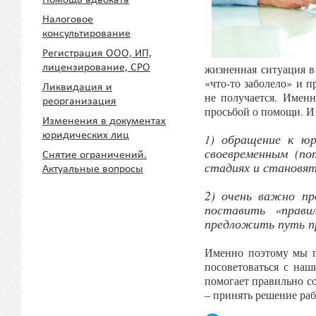
Помощь адвоката
Налоговое
консультирование
Регистрация ООО, ИП,
жизненная ситуация в 
лицензирование, СРО
«что-то заболело» и 
Ликвидация и
не получается. Имен
реорганизация
просьбой о помощи. И 
Изменения в документах
юридических лиц
) обращение к юр
1
своевременным (по
Снятие ограничений.
стадиях и становят
Актуальные вопросы
2) очень важно п
поставить «прави
предложить путь п
Именно поэтому мы п
посоветоваться с наш
помогает правильно со
– принять решение раб