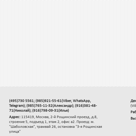
(495)730 5561; (985)921-55-61(Viber, WhatsApp,
Де
Telegram); (985)765-11-32(Александр); (916)381-48-
(Vi
71(Николай); (916)798-09-31(Илья)
Раб
Адрес:
115419, Москва, 2-й Рощинский проезд, д.8,
Вы
строение 5, подъезд 1, этаж 2, офис а2. Проезд: м.
"Шаболовская", трамвай 26, остановка "3-я Рощинская
улица"