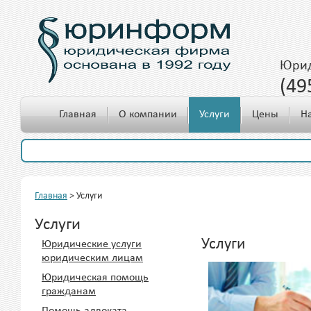
Юрид
(49
c 10.00 до 18.00
Главная
О компании
Услуги
Цены
Н
Главная
>
Услуги
Услуги
Услуги
Юридические услуги
юридическим лицам
Юридическая помощь
гражданам