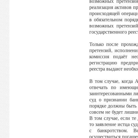
возможных претензий
реализация активов п
происходящей операци
в обязательном поряд
возможных претензий
государственного реес
Только после прохож
претензий, исполнени
комиссия подаёт не
регистрацию предпри
реестра выдают необх
В том случае, когда 
отвечать по имеющи
заинтересованными ли
суд о признании бан
порядке должны быть 
совсем не будет лишн
В том случае, если т
то заявление истца су
с банкротством. В
осуществиться погаше