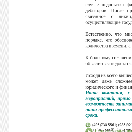
случае недостатка ф
дебиторов. После п
связанное с ликви
осуществляющие госуд
Естественно, что м
порядке, что обосно
количества времени, а
К большому сожалению
объясняться недостатк
Исходя из всего вышес
может даже сложне
юридического и финан
Наша компания, с
мероприятий, прямо 
возможность занимат
наши профессиональн
сроки.
(495)730 5561; (985)92
71(Николай); (916)798
Цены на ликвидацию