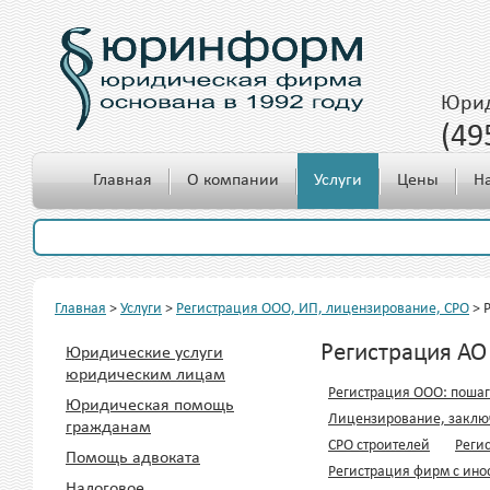
Юрид
(49
c 10.00 до 18.00
Главная
О компании
Услуги
Цены
Н
Главная
>
Услуги
>
Регистрация ООО, ИП, лицензирование, СРО
>
Регистрация АО
Юридические услуги
юридическим лицам
Регистрация ООО: пошаг
Юридическая помощь
Лицензирование, заклю
гражданам
СРО строителей
Реги
Помощь адвоката
Регистрация фирм с ин
Налоговое