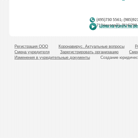
(495)730 5561; (985)92
71(Николай); (916)798
Цены на услуги по р
Регистрация ООО
Коронавирус. Актуальные вопросы
Р
Смена учредителя
Зарегистрировать организацию
Смен
Изменения в учредительные документы
Создание юридичес