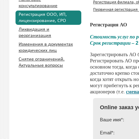
Регистрация филиала, о
консультирование
Первичная регистрация 
Регистрация ООО, ИП,
лицензирование, СРО
Регистрация АО
Ликвидация и
реорганизация
Стоимость услуг по 
Срок регистрации –
2
Изменения в документах
юридических лиц
Зарегистрировать АО б
Снятие ограничений.
Регистрировать АО пр
Актуальные вопросы
основном тогда, когда
достаточно крепко сто
когда хотят открыть н
могут прибегнуть к ре
смена
акционеров (т.е.
Online заказ 
Ваше имя*:
Email*: