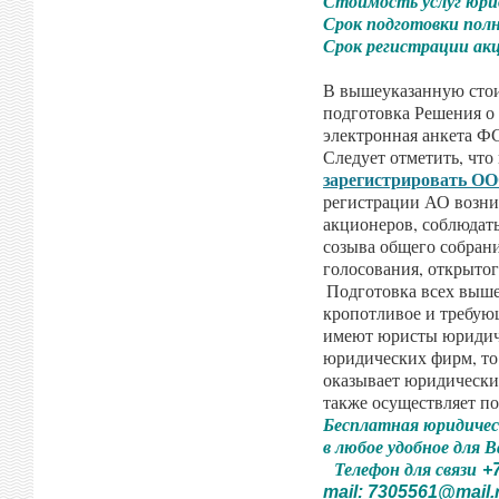
Стоимость услуг юр
Срок подготовки пол
Срок регистрации а
В вышеуказанную стои
подготовка Решения о 
электронная анкета Ф
Следует отметить, что
зарегистрировать О
регистрации АО возник
акционеров, соблюдат
созыва общего собрани
голосования, открыто
Подготовка всех выше
кропотливое и требую
имеют юристы юриди
юридических фирм, т
оказывает юридические
также осуществляет п
Бесплатная юридичес
в любое удобное для 
Телефон для связи
+
mail: 7305561@mail.