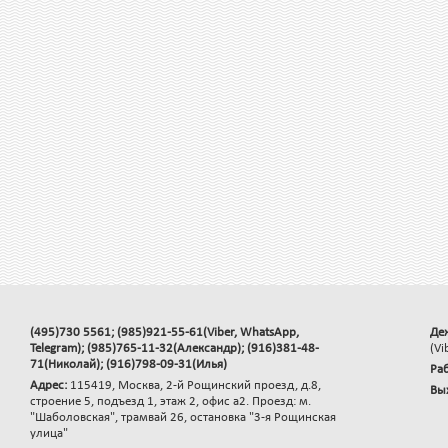
(495)730 5561; (985)921-55-61(Viber, WhatsApp,
Де
Telegram); (985)765-11-32(Александр); (916)381-48-
(Vi
71(Николай); (916)798-09-31(Илья)
Раб
Адрес:
115419, Москва, 2-й Рощинский проезд, д.8,
Вы
строение 5, подъезд 1, этаж 2, офис а2. Проезд: м.
"Шаболовская", трамвай 26, остановка "3-я Рощинская
улица"