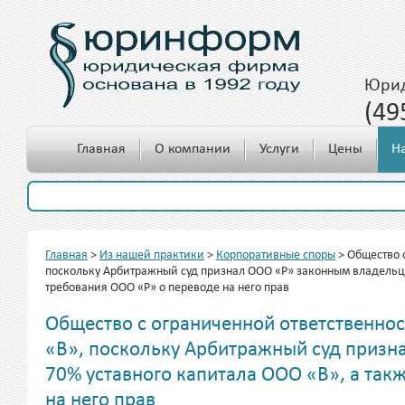
Юрид
(49
c 10.00 до 18.00
Главная
О компании
Услуги
Цены
Н
Главная
>
Из нашей практики
>
Корпоративные споры
>
Общество 
поскольку Арбитражный суд признал ООО «Р» законным владельце
требования ООО «Р» о переводе на него прав
Общество с ограниченной ответственно
«В», поскольку Арбитражный суд приз
70% уставного капитала ООО «В», а так
на него прав