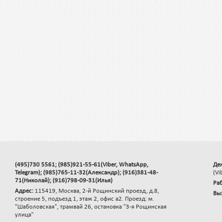
(495)730 5561; (985)921-55-61(Viber, WhatsApp,
Де
Telegram); (985)765-11-32(Александр); (916)381-48-
(Vi
71(Николай); (916)798-09-31(Илья)
Раб
Адрес:
115419, Москва, 2-й Рощинский проезд, д.8,
Вы
строение 5, подъезд 1, этаж 2, офис а2. Проезд: м.
"Шаболовская", трамвай 26, остановка "3-я Рощинская
улица"