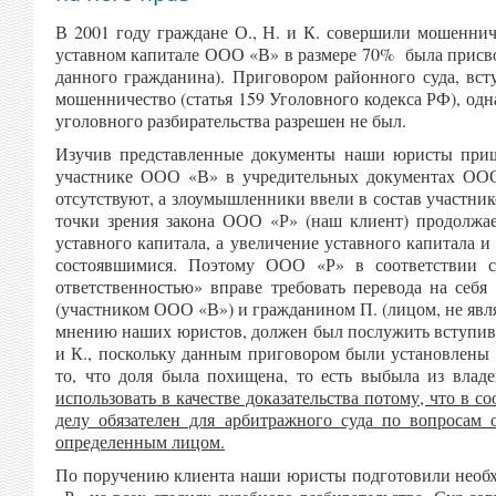
В 2001 году граждане О., Н. и К. совершили мошеннич
уставном капитале ООО «В» в размере 70% была присво
данного гражданина). Приговором районного суда, вст
мошенничество (статья 159 Уголовного кодекса РФ), од
уголовного разбирательства разрешен не был.
Изучив представленные документы наши юристы пришл
участнике ООО «В» в учредительных документах ООО
отсутствуют, а злоумышленники ввели в состав участни
точки зрения закона ООО «Р» (наш клиент) продолжа
уставного капитала, а увеличение уставного капитала 
состоявшимися. Поэтому ООО «Р» в соответствии с
ответственностью» вправе требовать перевода на себ
(участником ООО «В») и гражданином П. (лицом, не явл
мнению наших юристов, должен был послужить вступивш
и К., поскольку данным приговором были установлены 
то, что доля была похищена, то есть выбыла из вла
использовать в качестве доказательства потому, что в 
делу обязателен для арбитражного суда по вопросам
определенным лицом.
По поручению клиента наши юристы подготовили необх