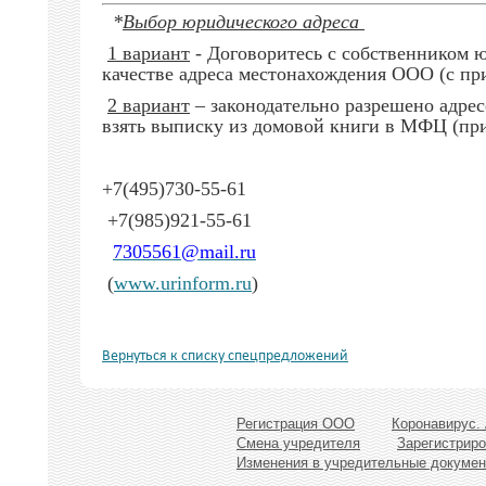
*
Выбор юридического адреса
1 вариант
- Договоритесь с собственником ю
качестве адреса местонахождения ООО (с пр
2 вариант
– законодательно разрешено адрес
взять выписку из домовой книги в МФЦ (пр
+7(495)730-55-61
+7(985)921-55-61
7305561@mail.ru
(
www.urinform.ru
)
Вернуться к списку спецпредложений
Регистрация ООО
Коронавирус.
Смена учредителя
Зарегистриро
Изменения в учредительные докуме